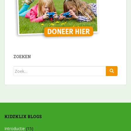
ZOEKEN
Zoek
naar:
KIDZKLIX BLOGS
Introductie
(15)