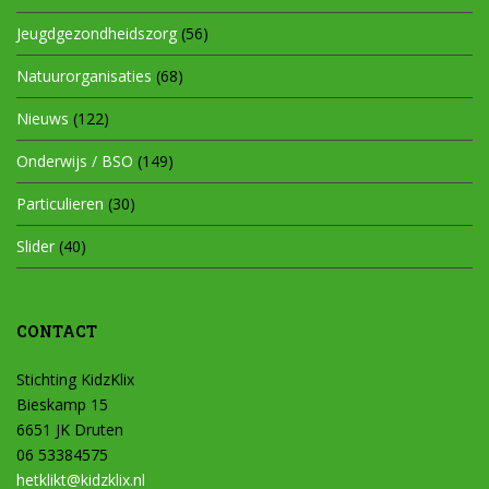
Jeugdgezondheidszorg
(56)
Natuurorganisaties
(68)
Nieuws
(122)
Onderwijs / BSO
(149)
Particulieren
(30)
Slider
(40)
CONTACT
Stichting KidzKlix
Bieskamp 15
6651 JK Druten
06 53384575
hetklikt@kidzklix.nl