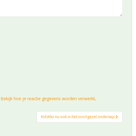
.
Bekijk hoe je reactie gegevens worden verwerkt
.
KidzKlix nu ook in het voortgezet onderwijs