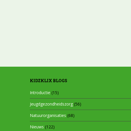
KIDZKLIX BLOGS
Introductie
(15)
Jeugdgezondheidszorg
(56)
Natuurorganisaties
(68)
Nieuws
(122)