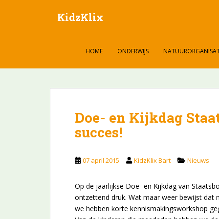
S
KidzKlix
k
i
p
t
HOME
ONDERWIJS
NATUURORGANISAT
o
m
a
i
n
Doe- en Kijkdag Staa
c
succes!
o
n
t
07 april 2015
KidzKlix Bart
Nieuws
e
n
t
Op de jaarlijkse Doe- en Kijkdag van Staatsb
ontzettend druk. Wat maar weer bewijst dat n
we hebben korte kennismakingsworkshop geg