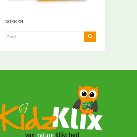
ZOEKEN
Zoek
naar: