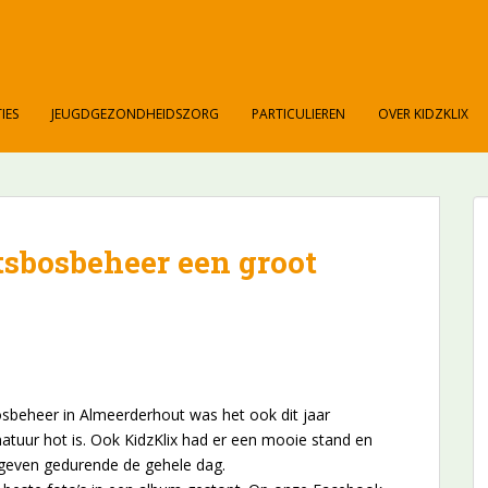
IES
JEUGDGEZONDHEIDSZORG
PARTICULIEREN
OVER KIDZKLIX
tsbosbeheer een groot
osbeheer in Almeerderhout was het ook dit jaar
atuur hot is. Ook KidzKlix had er een mooie stand en
even gedurende de gehele dag.