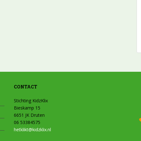
CONTACT
Stichting KidzKlix
Bieskamp 15
6651 JK Druten
06 53384575
hetklikt@kidzklix.nl