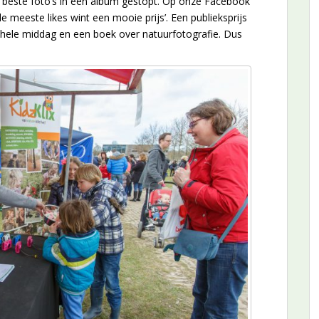
beste foto’s in een album gestopt. Op onze Facebook
de meeste likes wint een mooie prijs’. Een publieksprijs
 hele middag en een boek over natuurfotografie. Dus