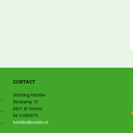
CONTACT
Stichting KidzKlix
Bieskamp 15
6651 JK Druten
06 53384575
hetklikt@kidzklix.nl