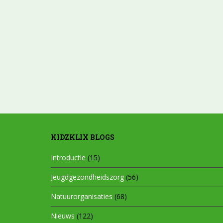
KIDZKLIX BLOGS
Introductie
(15)
Jeugdgezondheidszorg
(56)
Natuurorganisaties
(68)
Nieuws
(122)