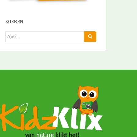
ZOEKEN
Zoek
naar: