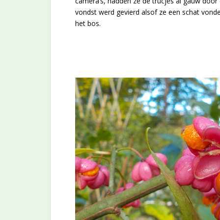
camera’s, hadden ze de trucjes al gauw door e
vondst werd gevierd alsof ze een schat vonde
het bos.