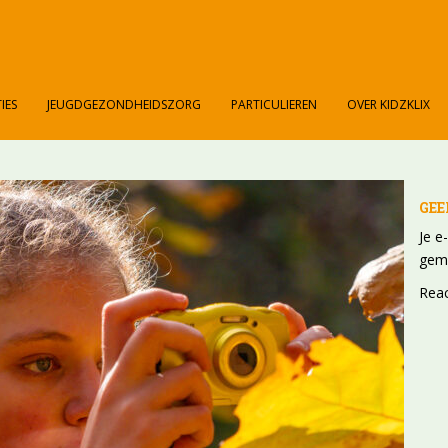
IES
JEUGDGEZONDHEIDSZORG
PARTICULIEREN
OVER KIDZKLIX
GEE
Je e
gem
Rea