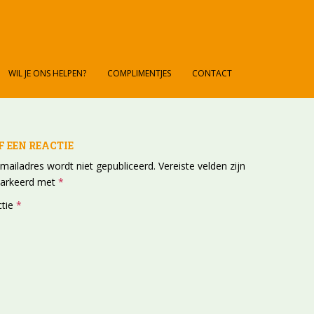
WIL JE ONS HELPEN?
COMPLIMENTJES
CONTACT
F EEN REACTIE
-mailadres wordt niet gepubliceerd.
Vereiste velden zijn
arkeerd met
*
ctie
*