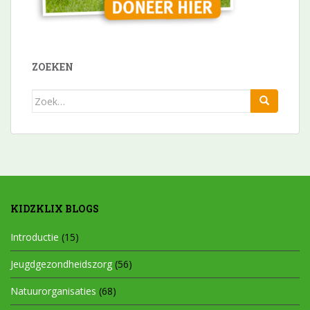
ZOEKEN
Zoek
naar:
KIDZKLIX BLOGS
Introductie
(15)
Jeugdgezondheidszorg
(56)
Natuurorganisaties
(68)