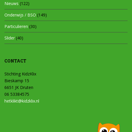
Nieuws
(122)
Onderwijs / BSO
(149)
Particulieren
(30)
Slider
(40)
CONTACT
Stichting KidzKlix
Bieskamp 15
6651 JK Druten
06 53384575
hetklikt@kidzklix.nl