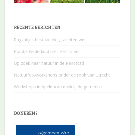
RECENTE BERICHTEN
Rugzakjes bestaan niet, talenten wel
Rondje Nederland met Het Talent
Op zoek naar natuur in de Randstad
Natuurfotoworkshops onder de rook van Utrecht
Workshops in Apeldoorn dankzij de gemeente
DONEREN?