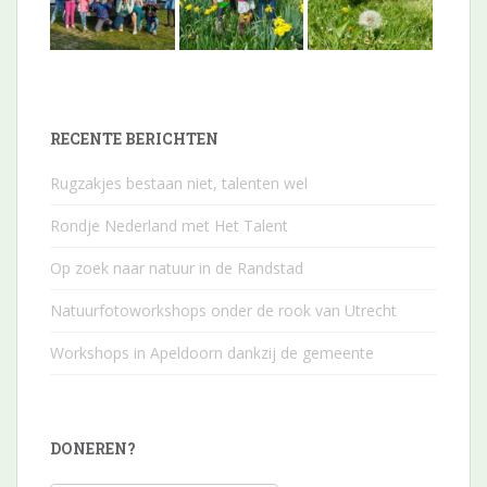
RECENTE BERICHTEN
Rugzakjes bestaan niet, talenten wel
Rondje Nederland met Het Talent
Op zoek naar natuur in de Randstad
Natuurfotoworkshops onder de rook van Utrecht
Workshops in Apeldoorn dankzij de gemeente
DONEREN?