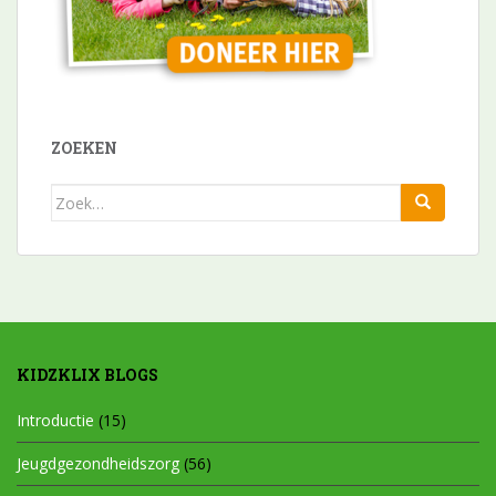
ZOEKEN
Zoek
naar:
KIDZKLIX BLOGS
Introductie
(15)
Jeugdgezondheidszorg
(56)