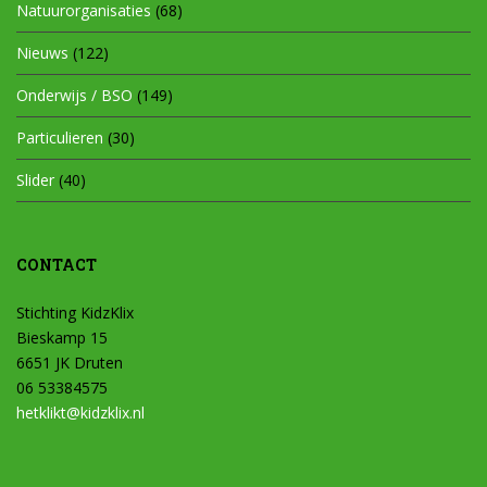
Natuurorganisaties
(68)
Nieuws
(122)
Onderwijs / BSO
(149)
Particulieren
(30)
Slider
(40)
CONTACT
Stichting KidzKlix
Bieskamp 15
6651 JK Druten
06 53384575
hetklikt@kidzklix.nl