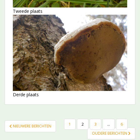
Tweede plaats
Derde plaats
BERICHTEN
1
2
3
…
6
NIEUWERE BERICHTEN
NAVIGATIE
OUDERE BERICHTEN