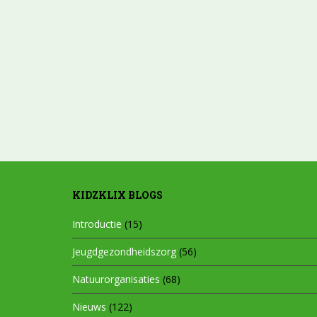
KIDZKLIX BLOGS
Introductie
(15)
Jeugdgezondheidszorg
(56)
Natuurorganisaties
(68)
Nieuws
(122)