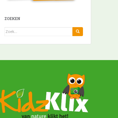
ZOEKEN
Zoek
naar: