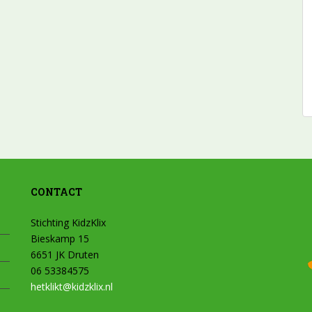
CONTACT
Stichting KidzKlix
Bieskamp 15
6651 JK Druten
06 53384575
hetklikt@kidzklix.nl