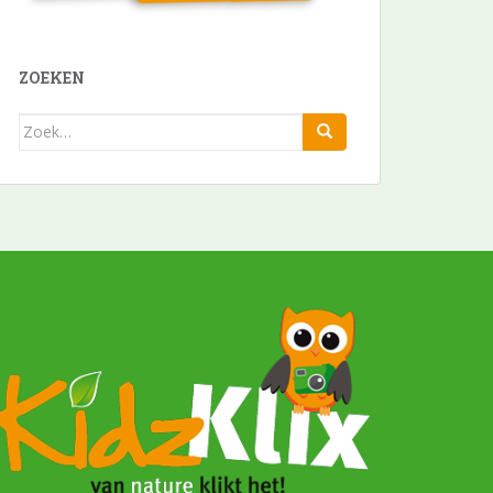
ZOEKEN
Zoek
naar: