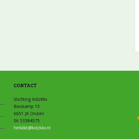
CONTACT
Stichting KidzKlix
Bieskamp 15
6651 JK Druten
06 53384575
hetklikt@kidzklix.nl