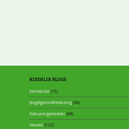
KIDZKLIX BLOGS
Introductie
(15)
Jeugdgezondheidszorg
(56)
Natuurorganisaties
(68)
Nieuws
(122)