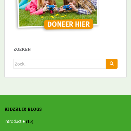
ZOEKEN
Zoek
naar:
KIDZKLIX BLOGS
Introductie
(15)