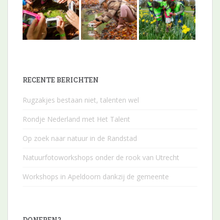
RECENTE BERICHTEN
Rugzakjes bestaan niet, talenten wel
Rondje Nederland met Het Talent
Op zoek naar natuur in de Randstad
Natuurfotoworkshops onder de rook van Utrecht
Workshops in Apeldoorn dankzij de gemeente
DONEREN?