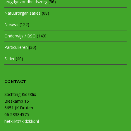
Jeugdgezondheidszorg
(56)
Natuurorganisaties
(68)
Nieuws
(122)
Onderwijs / BSO
(149)
Particulieren
(30)
Slider
(40)
CONTACT
Stichting KidzKlix
Bieskamp 15
6651 JK Druten
06 53384575
hetklikt@kidzklix.nl