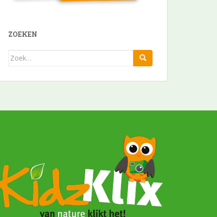
ZOEKEN
Zoek
naar: