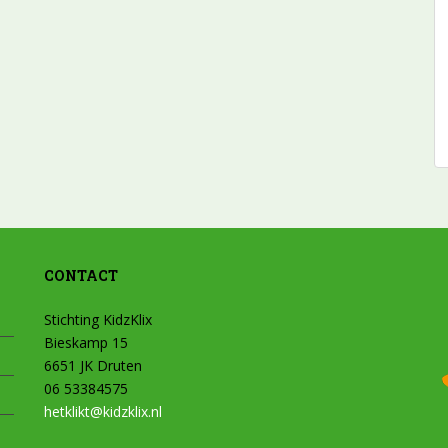
CONTACT
Stichting KidzKlix
Bieskamp 15
6651 JK Druten
06 53384575
hetklikt@kidzklix.nl