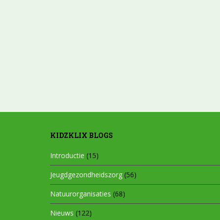
KIDZKLIX BLOGS
Introductie
(15)
Jeugdgezondheidszorg
(56)
Natuurorganisaties
(68)
Nieuws
(122)