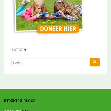
ZOEKEN
Zoek
naar:
KIDZKLIX BLOGS
Introductie
(15)