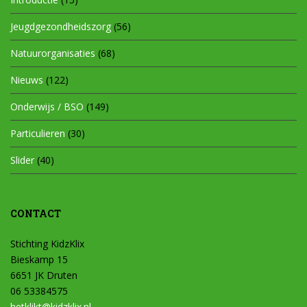
Jeugdgezondheidszorg
(56)
Natuurorganisaties
(68)
Nieuws
(122)
Onderwijs / BSO
(149)
Particulieren
(30)
Slider
(40)
CONTACT
Stichting KidzKlix
Bieskamp 15
6651 JK Druten
06 53384575
hetklikt@kidzklix.nl