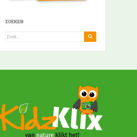
ZOEKEN
Zoek
naar: