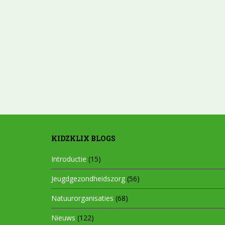
KIDZKLIX BLOGS
Introductie
(15)
Jeugdgezondheidszorg
(56)
Natuurorganisaties
(68)
Nieuws
(122)