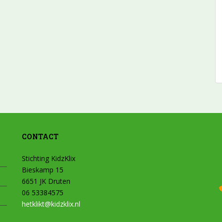
CONTACT
Stichting KidzKlix
Bieskamp 15
6651 JK Druten
06 53384575
hetklikt@kidzklix.nl