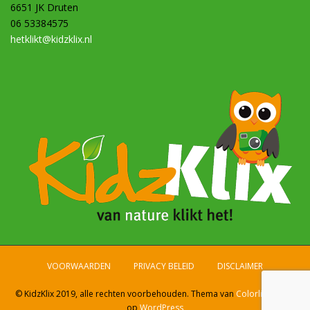
6651 JK Druten
06 53384575
hetklikt@kidzklix.nl
VOORWAARDEN
PRIVACY BELEID
DISCLAIMER
© KidzKlix 2019, alle rechten voorbehouden. Thema van
Colorlib
, draait
op
WordPress