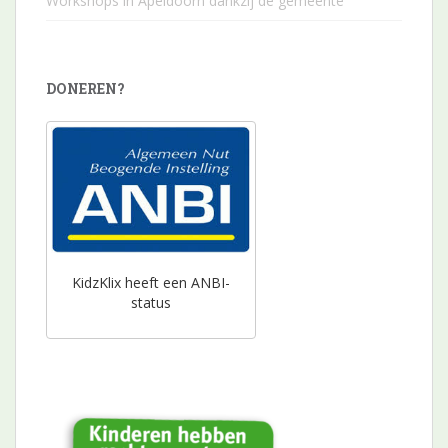
Workshops in Apeldoorn dankzij de gemeente
DONEREN?
KidzKlix heeft een ANBI-
status