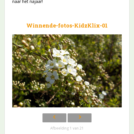
naar het najaar!
Winnende-fotos-KidzKlix-01
Afbeelding 1 van 21