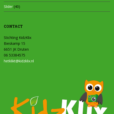
Slider
(40)
CONTACT
Stichting KidzKlix
Bieskamp 15
6651 JK Druten
06 53384575
hetklikt@kidzklix.nl