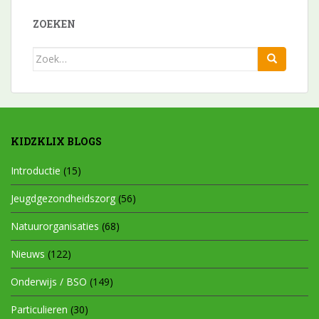
ZOEKEN
Zoek
naar:
KIDZKLIX BLOGS
Introductie
(15)
Jeugdgezondheidszorg
(56)
Natuurorganisaties
(68)
Nieuws
(122)
Onderwijs / BSO
(149)
Particulieren
(30)