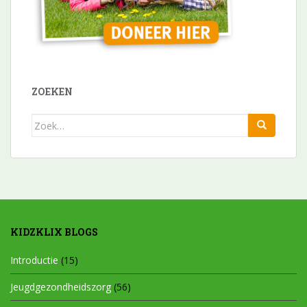
ZOEKEN
Zoek
naar:
KIDZKLIX BLOGS
Introductie
(15)
Jeugdgezondheidszorg
(56)