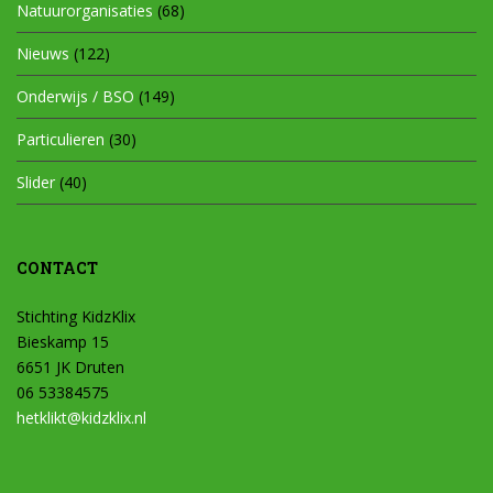
Natuurorganisaties
(68)
Nieuws
(122)
Onderwijs / BSO
(149)
Particulieren
(30)
Slider
(40)
CONTACT
Stichting KidzKlix
Bieskamp 15
6651 JK Druten
06 53384575
hetklikt@kidzklix.nl