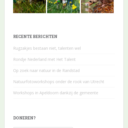
RECENTE BERICHTEN
Rugzakjes bestaan niet, talenten wel
Rondje Nederland met Het Talent
Op zoek naar natuur in de Randstad
Natuurfotoworkshops onder de rook van Utrecht
Workshops in Apeldoorn dankzij de gemeente
DONEREN?