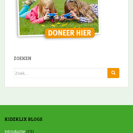
ZOEKEN
Zoek
naar:
KIDZKLIX BLOGS
Introductie
(15)