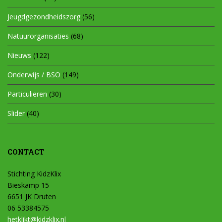
Jeugdgezondheidszorg
(56)
Natuurorganisaties
(68)
Nieuws
(122)
Onderwijs / BSO
(149)
Particulieren
(30)
Slider
(40)
CONTACT
Stichting KidzKlix
Bieskamp 15
6651 JK Druten
06 53384575
hetklikt@kidzklix.nl