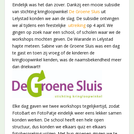
Eindelijk was het dan zover. Dankzij een mooie subsidie
van stichting kringloopwinkel
De Groene Sluis
uit
Lelystad konden we aan de slag. De subsidie ontvingen
we al tijdens een feestelijke
uitreiking
op 4 april. We
gingen op zoek naar een school, of scholen waar we de
workshops mochten geven. De Warande in Lelystad
hapte meteen. Sabine van de Groene Sluis was een dag
te gast en toen zij vroeg of de kinderen de
kringloopwinkel kenden, was de naamsbekendheid meer
dan driekwart!!
Elke dag gaven we twee workshops tegelijkertijd, zodat
FotoBart en FotoPatje eindelijk weer eens lekker samen
konden werken. De school heeft een hele open
structuur, dus konden we elkaars quiz en elkaars
fotobespreking volgen. Met hun groepen gingen we te