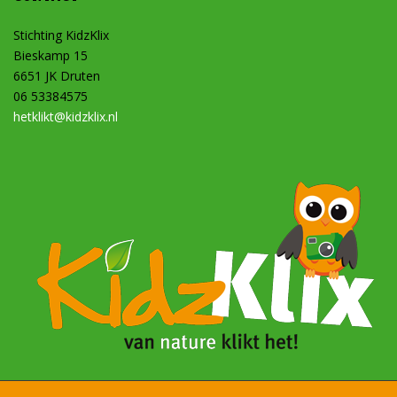
Stichting KidzKlix
Bieskamp 15
6651 JK Druten
06 53384575
hetklikt@kidzklix.nl