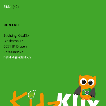
Slider
(40)
CONTACT
Stichting KidzKlix
Bieskamp 15
6651 JK Druten
06 53384575
hetklikt@kidzklix.nl