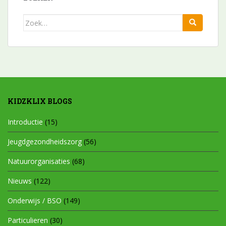
Zoek
naar:
KIDZKLIX BLOGS
Introductie
(15)
Jeugdgezondheidszorg
(56)
Natuurorganisaties
(68)
Nieuws
(122)
Onderwijs / BSO
(149)
Particulieren
(30)