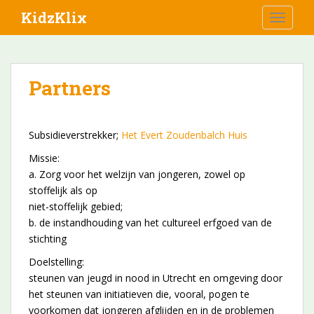
S
KidzKlix
TOGGLE
k
i
p
t
Partners
o
m
a
Subsidieverstrekker;
Het Evert Zoudenbalch Huis
i
n
Missie:
c
a. Zorg voor het welzijn van jongeren, zowel op
o
stoffelijk als op
n
niet-stoffelijk gebied;
t
b. de instandhouding van het cultureel erfgoed van de
e
stichting
n
Doelstelling:
t
steunen van jeugd in nood in Utrecht en omgeving door
het steunen van initiatieven die, vooral, pogen te
voorkomen dat jongeren afglijden en in de problemen