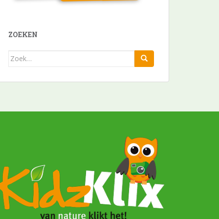
ZOEKEN
Zoek
naar: