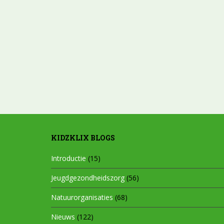
KIDZKLIX BLOGS
Introductie
(15)
Jeugdgezondheidszorg
(56)
Natuurorganisaties
(68)
Nieuws
(122)