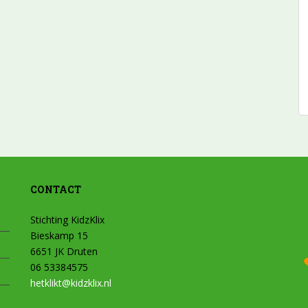
CONTACT
Stichting KidzKlix
Bieskamp 15
6651 JK Druten
06 53384575
hetklikt@kidzklix.nl