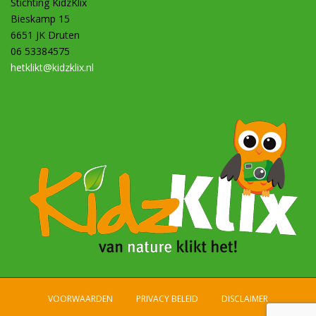
Stichting KidzKlix
Bieskamp 15
6651 JK Druten
06 53384575
hetklikt@kidzklix.nl
VOORWAARDEN
PRIVACY BELEID
DISCLAIMER