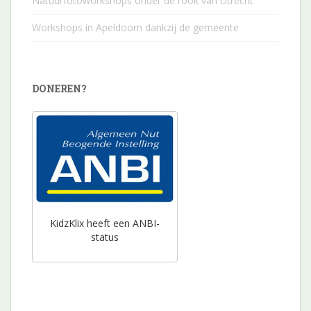
Natuurfotoworkshops onder de rook van Utrecht
Workshops in Apeldoorn dankzij de gemeente
DONEREN?
KidzKlix heeft een ANBI-
status