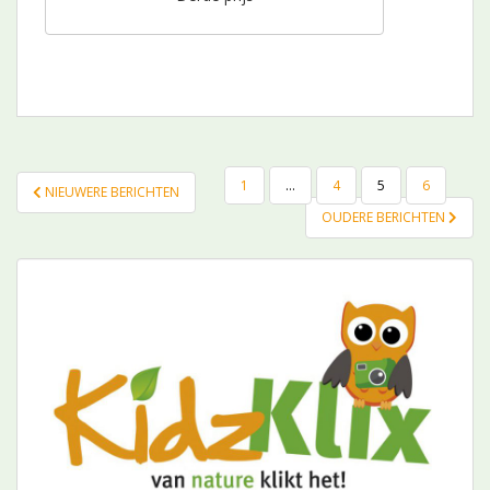
BERICHTEN
1
…
4
5
6
NIEUWERE BERICHTEN
NAVIGATIE
OUDERE BERICHTEN