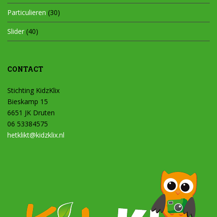
Particulieren
(30)
Slider
(40)
CONTACT
Stichting KidzKlix
Bieskamp 15
6651 JK Druten
06 53384575
hetklikt@kidzklix.nl