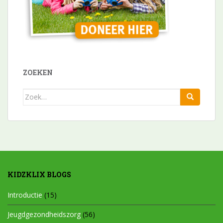
ZOEKEN
Zoek
naar:
KIDZKLIX BLOGS
Introductie
(15)
Jeugdgezondheidszorg
(56)