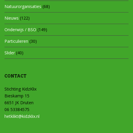
Natuurorganisaties
(68)
Nieuws
(122)
Onderwijs / BSO
(149)
Particulieren
(30)
Slider
(40)
CONTACT
Stichting KidzKlix
Bieskamp 15
6651 JK Druten
06 53384575
hetklikt@kidzklix.nl