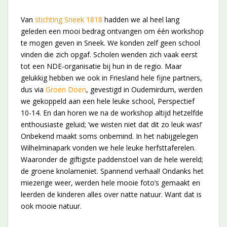
Van
stichting Sneek 1818
hadden we al heel lang
geleden een mooi bedrag ontvangen om één workshop
te mogen geven in Sneek. We konden zelf geen school
vinden die zich opgaf. Scholen wenden zich vaak eerst
tot een NDE-organisatie bij hun in de regio. Maar
gelukkig hebben we ook in Friesland hele fijne partners,
dus via
Groen Doen
, gevestigd in Oudemirdum, werden
we gekoppeld aan een hele leuke school, Perspectief
10-14. En dan horen we na de workshop altijd hetzelfde
enthousiaste geluid; ‘we wisten niet dat dit zo leuk was!’
Onbekend maakt soms onbemind. In het nabijgelegen
Wilhelminapark vonden we hele leuke herfsttaferelen.
Waaronder de giftigste paddenstoel van de hele wereld;
de groene knolameniet. Spannend verhaal! Ondanks het
miezerige weer, werden hele mooie foto’s gemaakt en
leerden de kinderen alles over natte natuur. Want dat is
ook mooie natuur.